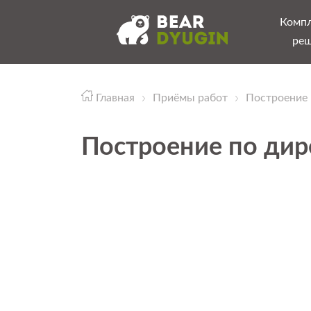
Комп
ре
Главная
Приёмы работ
Построение 
Построение по дир