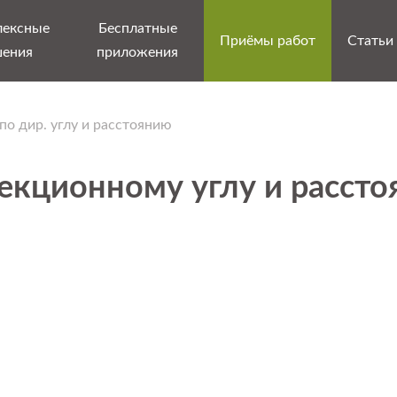
лексные
Бесплатные
Приёмы работ
Статьи
шения
приложения
по дир. углу и расстоянию
екционному углу и рассто