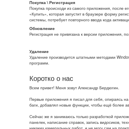
Покупка \ Регистрация
Покупка происходи из самого приложения, после его
«Купить», которая запустит в браузере форму реги
системы, потребует повторного ввода кода активац
Обновление
Регистрация не привязана к версии приложения, по
Удаление
Удаление производится штатными методами Window
программ.
Коротко о нас
Всем привет! Меня зовут Александр Бердюгин.
Первые приложения я писал для себя, опираясь на 
баги, добавлял новые функции, чтобы ещё более а
Сейчас же я занимаюсь только разработкой прилож
панелек, написание справок, запись видосиков, тех
никаких камеральных работ, и не могу сам на практ