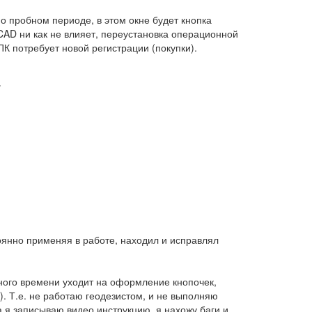
 о пробном периоде, в этом окне будет кнопка
CAD ни как не влияет, переустановка операционной
ПК потребует новой регистрации (покупки).
.
оянно применяя в работе, находил и исправлял
много времени уходит на оформление кнопочек,
). Т.е. не работаю геодезистом, и не выполняю
а я записываю видео инструкцию, я нахожу баги и