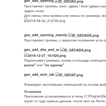
geo_add_opening
Проставляет проёмы, окно / дверь / блок (дверь+
задать точно.
Для смены типа проёма или смены его размера, во
geo_add_opening_exactly
Проставляет проёмы, с запросом положения угла п
geo_add_dim_and_ar
Подписывает размеры, номер и площадь помещений
разом"
или
"по одному"
geo_add_tech_tab
Формирует экспликацию помещений на основе выб
Установка
Приложение устанавливается в папку C:\ProgramData\
грузят от туда нужные данные, после чего на Ленте