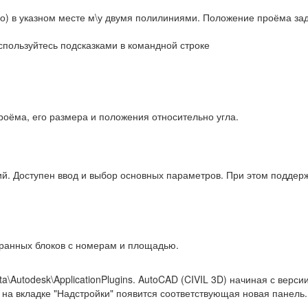
окно) в указном месте м\у двумя полилиниями. Положение проёма з
спользуйтесь подсказками в командной строке
роёма, его размера и положения относительно угла.
. Доступен ввод и выбор основных параметров. При этом поддер
ранных блоков с номерам и площадью.
Autodesk\ApplicationPlugins. AutoCAD (CIVIL 3D) начиная с версии 
, на вкладке "Надстройки" появится соответствующая новая панель.