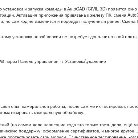
 установки и запуска команды в AutoCAD (CIVIL 3D) появится окно
страции. Активация приложения привязана к железу ПК, смена Auto
ии, но сам код не изменится и подойдёт полученный ранее. Смена 
этому установка новой версии не потребует дополнительной платы
s через Панель управления -> Установка\удаление
свой опыт камеральной работы, после сам же их тестировал, пост
втоматизировать камеральную обработку.
ений (на самом деле написание кода это только треть дела, ещё 
ническую поддержку, оформление сертификатов, и многое другое...
ике протестировать свои модули. Единственное тестирование, когд