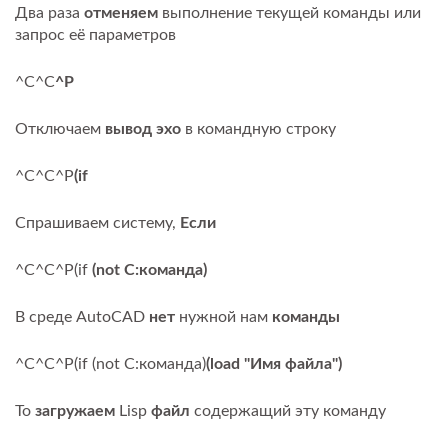
Два раза
отменяем
выполнение текущей команды или
запрос её параметров
^C^C
^P
Отключаем
вывод эхо
в командную строку
^C^C^P
(if
Спрашиваем систему,
Если
^C^C^P(if
(not С:команда)
В среде AutoCAD
нет
нужной нам
команды
^C^C^P(if (not С:команда)
(load "Имя файла")
То
загружаем
Lisp
файл
содержащий эту команду