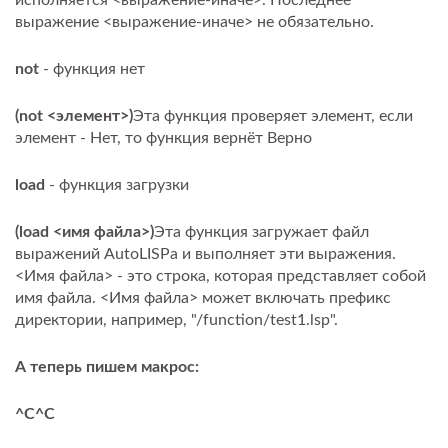
исполняется <выражение-иначе>. Последнее
выражение <выражение-иначе> не обязательно.
not
- функция нет
(not <элемент>)
Эта функция проверяет элемент, если
элемент - Нет, то функция вернёт Верно
load
- функция загрузки
(load <имя файла>)
Эта функция загружает файл
выражений AutoLISPа и выполняет эти выражения.
<Имя файла> - это строка, которая представляет собой
имя файла. <Имя файла> может включать префикс
директории, например, "/function/test1.lsp".
А теперь пишем макрос:
^C^C