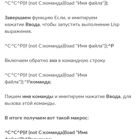
^C^C^P(if (not С:команда)(load "Имя файла")
);
Завершаем
функцию Если, и имитируем
нажатие
Ввода
, чтобы запустить выполнение Lisp
выражения.
^C^C^P(if (not С:команда)(load "Имя файла"));
^P
Включаем обратно
эхо
в командную строку
^C^C^P(if (not С:команда)(load "Имя
файла"));^P
команда;
Пишем
имя команды
и имитируем нажатие
Ввода
, для
вызова этой команды.
В итоге получаем вот такой макрос:
^C^C^P(if (not С:команда)(load "Имя