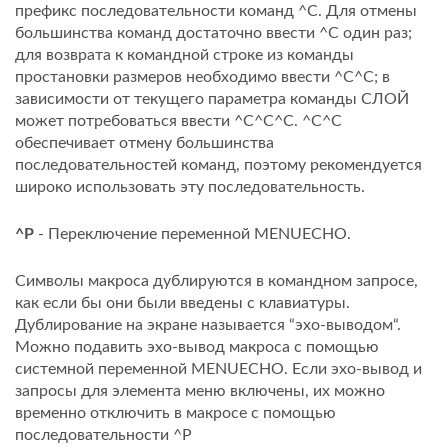
префикс последовательности команд ^C. Для отмены
большинства команд достаточно ввести ^C один раз;
для возврата к командной строке из команды
простановки размеров необходимо ввести ^C^C; в
зависимости от текущего параметра команды СЛОЙ
может потребоваться ввести ^C^C^C. ^C^C
обеспечивает отмену большинства
последовательностей команд, поэтому рекомендуется
широко использовать эту последовательность.
^P
- Переключение переменной MENUECHO.
Символы макроса дублируются в командном запросе,
как если бы они были введены с клавиатуры.
Дублирование на экране называется “эхо-выводом“.
Можно подавить эхо-вывод макроса с помощью
системной переменной MENUECHO. Если эхо-вывод и
запросы для элемента меню включены, их можно
временно отключить в макросе с помощью
последовательности ^P