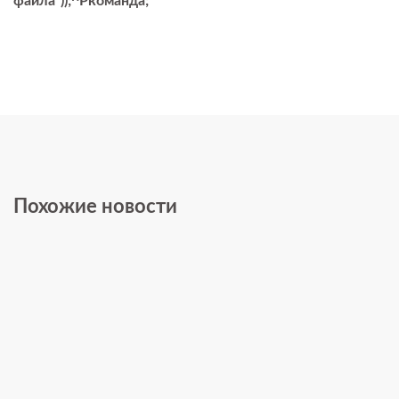
файла"));^Pкоманда;
Похожие новости